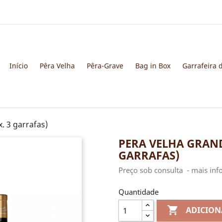
Início
Pêra Velha
Pêra-Grave
Bag in Box
Garrafeira 
. 3 garrafas)
PERA VELHA GRANDE
GARRAFAS)
Preço sob consulta - mais in
Quantidade

ADICION