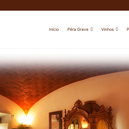
Início
Pêra Grave
Vinhos
P