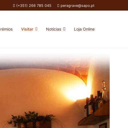
(+351) 266 785 045
peragrave@sapo.pt
rémios
Visitar
Notícias
Loja Online